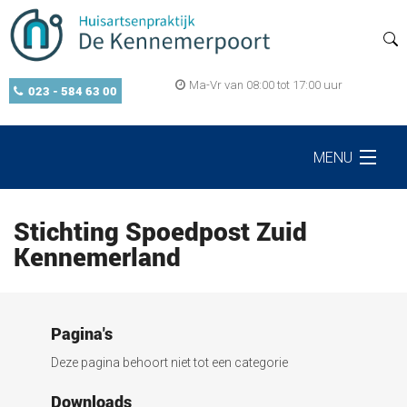
Ma-Vr van 08:00 tot 17:00 uur
023 - 584 63 00
MENU
Home
Stichting Spoedpost Zuid
Kennemerland
Zelf regelen
Pagina's
Openingstijden
Deze pagina behoort niet tot een categorie
Downloads