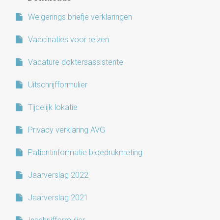
Medische informatie
Weigerings briefje verklaringen
Contact
Vaccinaties voor reizen
Vacature doktersassistente
Onze organisatie
Uitschrijfformulier
Tijdelijk lokatie
Actueel
Privacy verklaring AVG
Patientinformatie bloedrukmeting
Jaarverslag 2022
Jaarverslag 2021