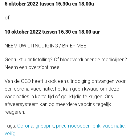
Medische informatie
6 oktober 2022 tussen 16.30u en 18.00u
of
Contact
10 oktober 2022 tussen 16.30 en 18.00 uur
NEEM UW UITNODIGING / BRIEF MEE
Onze organisatie
Gebruikt u antistolling? Of bloedverdunnende medicijnen?
Neem een overzicht mee.
Actueel
Van de GGD heeft u ook een uitnodiging ontvangen voor
een corona vaccinatie, het kan geen kwaad om deze
vaccinaties in korte tijd of gelijktijdig te krijgen. Ons
afweersysteem kan op meerdere vaccins tegelijk
reageren.
Tags:
Corona
,
griepprik
,
pneumococcen
,
prik
,
vaccinatie
,
veilig