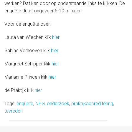
Medische informatie
werken? Dat kan door op onderstaande links te klikken. De
enquête duurt ongeveer 5-10 minuten.
Contact
Voor de enquête over;
Laura van Wiechen klik
hier
Onze organisatie
Sabine Verhoeven klik
hier
Margreet Schipper klik
hier
Actueel
Marianne Princen klik
hier
de Praktijk klik
hier
Tags:
enquete
,
NHG
,
onderzoek
,
praktijkaccreditering
,
tevreden