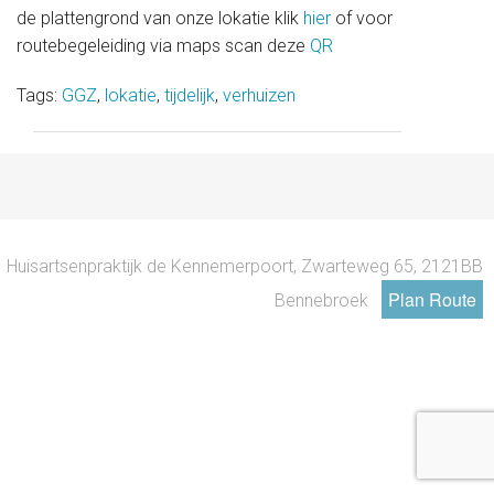
Medische informatie
de plattengrond van onze lokatie klik
hier
of voor
routebegeleiding via maps scan deze
QR
Contact
Tags:
GGZ
,
lokatie
,
tijdelijk
,
verhuizen
Onze organisatie
Actueel
Huisartsenpraktijk de Kennemerpoort, Zwarteweg 65, 2121BB
Plan Route
Bennebroek