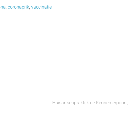
ona
,
coronaprik
,
vaccinatie
Huisartsenpraktijk de Kennemerpoor