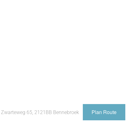
Plan Route
t, Zwarteweg 65, 2121BB Bennebroek