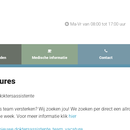
Ma-Vr van 08:00 tot 17:00 uur
jden
Medische informatie
Contact
ures
oktersassistente
s team versterken? Wij zoeken jou! We zoeken per direct een allr
e week. Voor meer informatie klik
hier
nieuwe doktersassistente
,
team
,
vacature