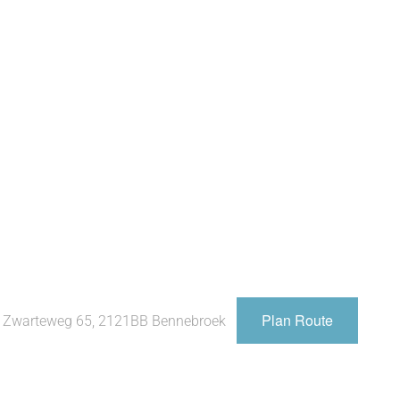
Plan Route
t, Zwarteweg 65, 2121BB Bennebroek