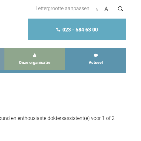
Lettergrootte aanpassen:
A
A
023 - 584 63 00
Onze organisatie
Actueel
ound en enthousiaste doktersassistent(e) voor 1 of 2