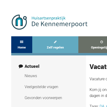
Home
Zelf regelen
Openingsti
Vacat
Actueel
Nieuws
Vacature d
Veelgestelde vragen
Kom jij on
dagen in d
Gevonden voorwerpen
Tags:
DA
,