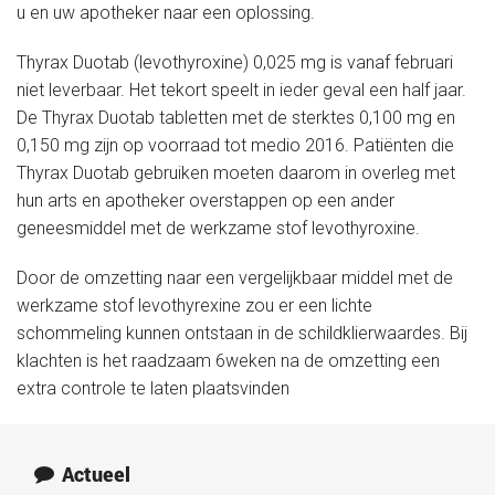
Medische informatie
u en uw apotheker naar een oplossing.
Thyrax Duotab (levothyroxine) 0,025 mg is vanaf februari
Contact
niet leverbaar. Het tekort speelt in ieder geval een half jaar.
De Thyrax Duotab tabletten met de sterktes 0,100 mg en
0,150 mg zijn op voorraad tot medio 2016. Patiënten die
Onze organisatie
Thyrax Duotab gebruiken moeten daarom in overleg met
hun arts en apotheker overstappen op een ander
geneesmiddel met de werkzame stof levothyroxine.
Actueel
Door de omzetting naar een vergelijkbaar middel met de
werkzame stof levothyrexine zou er een lichte
schommeling kunnen ontstaan in de schildklierwaardes. Bij
klachten is het raadzaam 6weken na de omzetting een
extra controle te laten plaatsvinden
Actueel