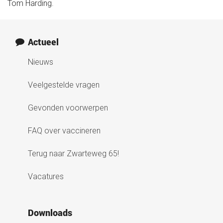
Tom Harding.
Medische informatie
Contact
Actueel
Nieuws
Onze organisatie
Veelgestelde vragen
Gevonden voorwerpen
Actueel
FAQ over vaccineren
Terug naar Zwarteweg 65!
Vacatures
Downloads